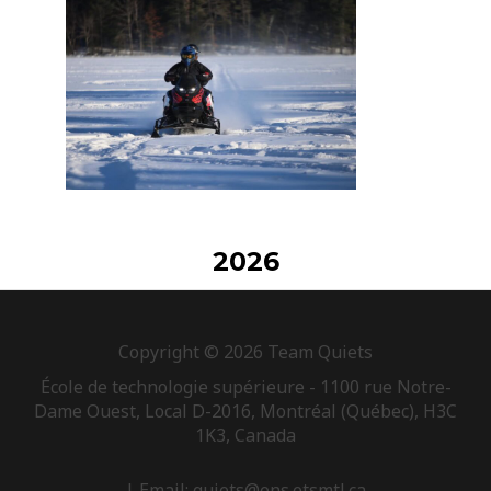
2026
Copyright © 2026 Team Quiets
École de technologie supérieure - 1100 rue Notre-
Dame Ouest, Local D-2016, Montréal (Québec), H3C
1K3, Canada
| Email: quiets@ens.etsmtl.ca