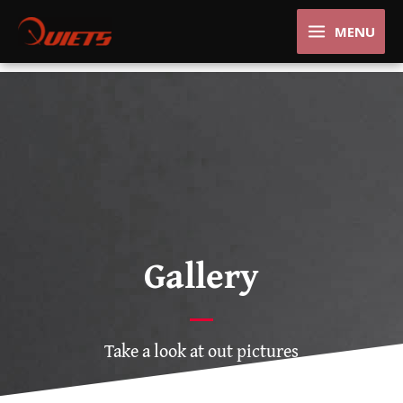
Aller
MAIN
au
MENU
contenu
MENU
Gallery
Take a look at out pictures